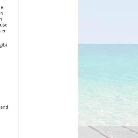
ie
en
n
ouse
ser
gibt
rand