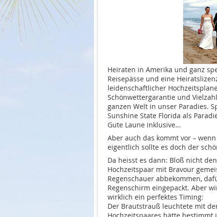
Heiraten in Amerika und ganz spez
Reisepässe und eine Heiratslizenz
leidenschaftlicher Hochzeitsplaner
Schönwettergarantie und Vielzahl
ganzen Welt in unser Paradies. Sp
Sunshine State Florida als Parad
Gute Laune inklusive…
Aber auch das kommt vor – wenn 
eigentlich sollte es doch der sc
Da heisst es dann: Bloß nicht de
Hochzeitspaar mit Bravour gemeis
Regenschauer abbekommen, dafür 
Regenschirm eingepackt. Aber wir
wirklich ein perfektes Timing:
Der Brautstrauß leuchtete mit d
Hochzeitspaares hätte bestimmt j