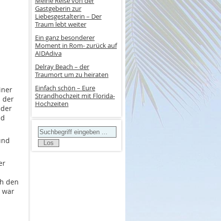
Meine Reise von der
Gastgeberin zur
Liebesgestalterin – Der
Traum lebt weiter
Ein ganz besonderer
Moment in Rom- zurück auf
AIDAdiva
Delray Beach – der
Traumort um zu heiraten
Einfach schön – Eure
iner
Strandhochzeit mit Florida-
s der
Hochzeiten
 der
nd
Search
und
er
ch den
s war