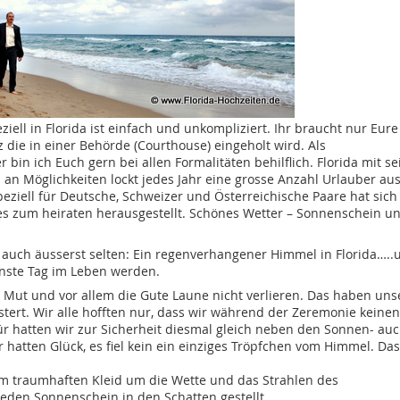
iell in Florida ist einfach und unkompliziert. Ihr braucht nur Eure
 die in einer Behörde (Courthouse) eingeholt wird. Als
 bin ich Euch gern bei allen Formalitäten behilflich. Florida mit se
 an Möglichkeiten lockt jedes Jahr eine grosse Anzahl Urlauber au
eziell für Deutsche, Schweizer und Österreichische Paare hat sich
ies zum heiraten herausgestellt. Schönes Wetter – Sonnenschein u
auch äusserst selten: Ein regenverhangener Himmel in Florida…..
hönste Tag im Leben werden.
n Mut und vor allem die Gute Laune nicht verlieren. Das haben uns
tert. Wir alle hofften nur, dass wir während der Zeremonie keinen
hatten wir zur Sicherheit diesmal gleich neben den Sonnen- au
 hatten Glück, es fiel kein ein einziges Tröpfchen vom Himmel. Da
em traumhaften Kleid um die Wette und das Strahlen des
eden Sonnenschein in den Schatten gestellt.