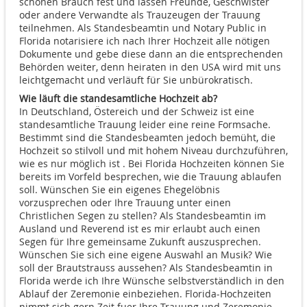
schönen Brauch fest und lassen Freunde, Geschwister
oder andere Verwandte als Trauzeugen der Trauung
teilnehmen. Als Standesbeamtin und Notary Public in
Florida notarisiere ich nach Ihrer Hochzeit alle nötigen
Dokumente und gebe diese dann an die entsprechenden
Behörden weiter, denn heiraten in den USA wird mit uns
leichtgemacht und verläuft für Sie unbürokratisch.
Wie läuft die standesamtliche Hochzeit ab?
In Deutschland, Östereich und der Schweiz ist eine
standesamtliche Trauung leider eine reine Formsache.
Bestimmt sind die Standesbeamten jedoch bemüht, die
Hochzeit so stilvoll und mit hohem Niveau durchzuführen,
wie es nur möglich ist . Bei Florida Hochzeiten können Sie
bereits im Vorfeld besprechen, wie die Trauung ablaufen
soll. Wünschen Sie ein eigenes Ehegelöbnis
vorzusprechen oder Ihre Trauung unter einen
Christlichen Segen zu stellen? Als Standesbeamtin im
Ausland und Reverend ist es mir erlaubt auch einen
Segen für Ihre gemeinsame Zukunft auszusprechen.
Wünschen Sie sich eine eigene Auswahl an Musik? Wie
soll der Brautstrauss aussehen? Als Standesbeamtin in
Florida werde ich Ihre Wünsche selbstverständlich in den
Ablauf der Zeremonie einbeziehen. Florida-Hochzeiten
nimmt sich gern Zeit fuer Ihre Trauung und Zeremonie,