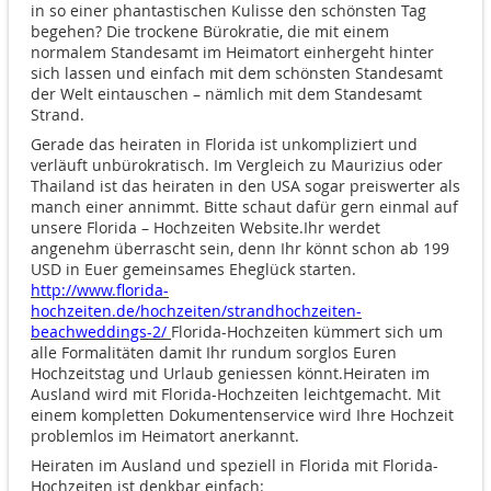
in so einer phantastischen Kulisse den schönsten Tag
begehen? Die trockene Bürokratie, die mit einem
normalem Standesamt im Heimatort einhergeht hinter
sich lassen und einfach mit dem schönsten Standesamt
der Welt eintauschen – nämlich mit dem Standesamt
Strand.
Gerade das heiraten in Florida ist unkompliziert und
verläuft unbürokratisch. Im Vergleich zu Maurizius oder
Thailand ist das heiraten in den USA sogar preiswerter als
manch einer annimmt. Bitte schaut dafür gern einmal auf
unsere Florida – Hochzeiten Website.Ihr werdet
angenehm überrascht sein, denn Ihr könnt schon ab 199
USD in Euer gemeinsames Eheglück starten.
http://www.florida-
hochzeiten.de/hochzeiten/strandhochzeiten-
beachweddings-2/
Florida-Hochzeiten kümmert sich um
alle Formalitäten damit Ihr rundum sorglos Euren
Hochzeitstag und Urlaub geniessen könnt.
Heiraten im
Ausland wird mit Florida-Hochzeiten leichtgemacht. Mit
einem kompletten Dokumentenservice wird Ihre Hochzeit
problemlos im Heimatort anerkannt.
Heiraten im Ausland und speziell in Florida mit Florida-
Hochzeiten ist denkbar einfach: