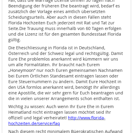
Fall, dass die Marriage License binnen 30 Tagen nach
Beendigung der früheren Ehe beantragt wird, bedarf es
zusätzlich der Vorlage eines amtlich übersetzten
Scheidungsurteils. Aber auch in diesen Fällen steht
Florida Hochzeiten Euch jederzeit mit Rat und Tat zur
Seite.Die Trauung muss innerhalb von 60 Tagen erfolgen
und die Lizenz ist für den gesamten Bundesstaat Florida
gültig.
Die Eheschliessung in Florida ist in Deutschland,
Österreich und der Schweiz legal und rechtsgültig. Damit
Eure Ehe problemlos anerkannt wird kümmern wir uns
um alle Formalitäten. Ihr braucht nach Eurem
„Honeymoon“ nur noch Euren gemeinsamen Nachnamen
bei Eurem Örtlichen Standesamt eintragen lassen oder
Eure Steuernummern zu ändern. Damit Eure Hochzeit in
den USA formlos anerkannt wird, benötigt Ihr allerdings
eine Apostille, die wir sehr gern für Euch beantragen und
die in vielen unserer Arrangements schon enthalten ist.
Wichtig zu wissen: Auch wenn Ihr Eure Ehe in Eurem
Heimatland nicht eintragen lassen möchtet seid Ihr
offiziell und legal verheiratet!
http://www.florida-
hochzeiten.de/service/faq
Nach diesem recht minimalem Büerokratischen Aufwand