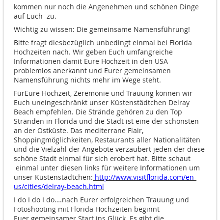
kommen nur noch die Angenehmen und schönen Dinge
auf Euch
zu.
Wichtig zu wissen: Die gemeinsame N
amensführung!
Bitte fragt diesbezüglich unbedingt einmal bei Florida
Hochzeiten nach. Wir geben Euch umfangreiche
Informationen damit Eure Hochzeit in den USA
problemlos anerkannt und Eurer gemeinsamen
Namensführung nichts mehr im Wege steht.
FürEure Hochzeit, Zeremonie und Trauung können wir
Euch uneingeschränkt unser Küstenstädtchen Delray
Beach empfehlen. Die Strände gehören zu den Top
Stränden in Florida und die Stadt ist eine der schönsten
an der Ostküste. Das mediterrane Flair,
Shoppingmöglichkeiten, Restaurants aller Nationalitäten
und die Vielzahl der Angebote verzaubert jeden der diese
schöne Stadt einmal für sich erobert hat. Bitte schaut
einmal unter diesen links für weitere Informationen um
unser Küstenstädtchen:
http://www.visitflorida.com/en-
us/cities/delray-beach.html
I do I do I do….nach Eurer erfolgreichen Trauung und
Fotoshooting mit Florida Hochzeiten beginnt
Euer gemeinsamer Start ins Glück. Es gibt die