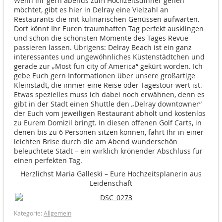
Wenn Ihr gern abends zum Hochzeitsdinner gehen
möchtet, gibt es hier in Delray eine Vielzahl an
Restaurants die mit kulinarischen Genüssen aufwarten.
Dort könnt Ihr Euren traumhaften Tag perfekt ausklingen
und schon die schönsten Momente des Tages Revue
passieren lassen. Übrigens: Delray Beach ist ein ganz
interessantes und ungewöhnliches Küstenstädtchen und
gerade zur „Most fun city of America“ gekürt worden. Ich
gebe Euch gern Informationen über unsere großartige
Kleinstadt, die immer eine Reise oder Tagestour wert ist.
Etwas spezielles muss ich dabei noch erwähnen, denn es
gibt in der Stadt einen Shuttle den „Delray downtowner“
der Euch vom jeweiligen Restaurant abholt und kostenlos
zu Eurem Domizil bringt. In diesen offenen Golf Carts, in
denen bis zu 6 Personen sitzen können, fahrt Ihr in einer
leichten Brise durch die am Abend wunderschön
beleuchtete Stadt – ein wirklich krönender Abschluss für
einen perfekten Tag.
Herzlichst Maria Galleski – Eure Hochzeitsplanerin aus
Leidenschaft
Kategorie:
Allgemein