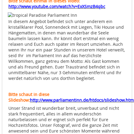
Bitte schaut einmal in dieses Video:
http://www.youtube.com/watch?v=ExXSmzB4qbc
In diesem Angebot befindet sich unter anderem ein
kristallklarer Pool, Sonnendeck mit Liegen, Tiki House und
Hängematten, in denen man wunderbar die Seele
baumeln lassen kann. Ihr könnt dort erstmal ein wenig
relaxen und Euch auch später im Resort umziehen. Auch
wenn Ihr nur ein paar Stunden in unserem Hotel verweilt,
seid Ihr im Parliament Inn auf das herzlichste
Willkommen, ganz getreu dem Motto: Als Gast kommen
und als Freund gehen. Euer Traustrand befindet sich in
unmittelbarer Nähe, nur 3 Gehminuten entfernt und Ihr
werdet natürlich von uns dorthin begleitet.
Bitte schaut in diese
Slideshow:
http://www.parliamentinn.de/htdocs/slideshow.htm
Unser Strand ist wunderbar breit, unverbaut und nicht
stark frequentiert, alles in allem wunderschön
naturbelassen und er eignet sich perfekt für Eure
Hochzeitsfotos. Unser Fotograf, wird die ganze Zeit mit
anwesend sein und Eure schönsten Momente während