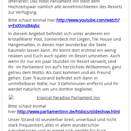
offerieren: Das Hotel Parliament Inn stellt dem
Hochzeitspaar nämlich alle Annehmlichkeiten des Resorts
zur Verfügung.
Bitte schaut einmal hier:
http://www.youtube.com/watch?
v=ExXSmzB4qbc
In diesem Angebot befindet sich unter anderem ein
kristallklarer Pool, Sonnendeck mit Liegen, Tiki House und
Hängematten, in denen man wunderbar die Seele
baumeln lassen kann. Ihr könnt dort erstmal ein wenig
relaxen und Euch auch später im Resort umziehen. Auch
wenn Ihr nur ein paar Stunden im Resort verweilt, seid
Ihr im Parliament Inn auf’s herzlichste Willkommen, ganz
getreu dem Motto: Als Gast kommen und als Freund
gehen. Euer Traustrand befindet sich dann in
unmittelbarer Nähe, nur 3 Gehminuten entfernt und Ihr
werdet natürlich von uns dorthin begleitet.
Bitte schaut einmal
hier:
http://www.parliamentinn.de/htdocs/slideshow.html
Unser Strand ist wunderbar breit, unverbaut und nicht
stark frequentiert, alles in allem wunderschön
naturbelassen und er eignet sich perfekt für Eure