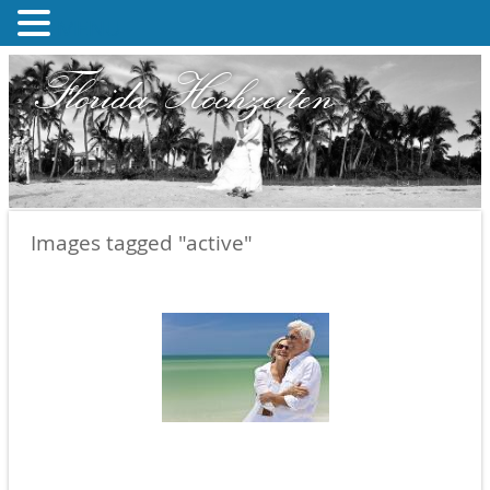
MENU
Florida Hochzeiten
Images tagged "active"