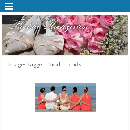
MENU
Florida Hochzeiten
Images tagged "bride-maids"