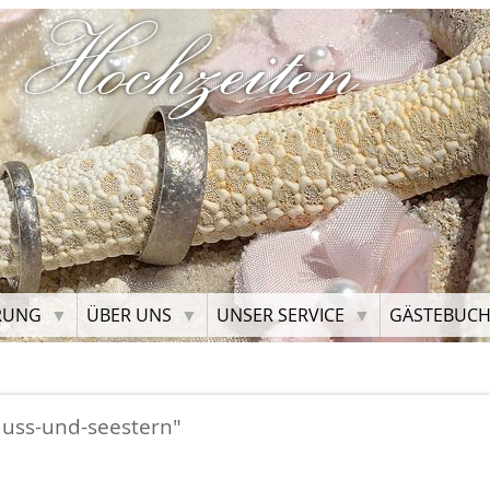
 Hochzeiten
RUNG
ÜBER UNS
UNSER SERVICE
GÄSTEBUC
auss-und-seestern"