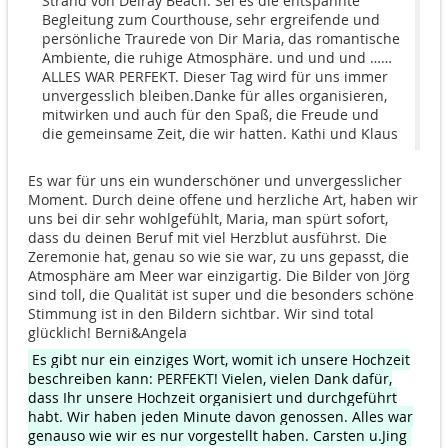
Strand von Delray Beach. Sei es die entspannte
Begleitung zum Courthouse, sehr ergreifende und
persönliche Traurede von Dir Maria, das romantische
Ambiente, die ruhige Atmosphäre. und und und ……
ALLES WAR PERFEKT. Dieser Tag wird für uns immer
unvergesslich bleiben.Danke für alles organisieren,
mitwirken und auch für den Spaß, die Freude und
die gemeinsame Zeit, die wir hatten. Kathi und Klaus
Es war für uns ein wunderschöner und unvergesslicher
Moment. Durch deine offene und herzliche Art, haben wir
uns bei dir sehr wohlgefühlt, Maria, man spürt sofort,
dass du deinen Beruf mit viel Herzblut ausführst. Die
Zeremonie hat, genau so wie sie war, zu uns gepasst, die
Atmosphäre am Meer war einzigartig. Die Bilder von Jörg
sind toll, die Qualität ist super und die besonders schöne
Stimmung ist in den Bildern sichtbar. Wir sind total
glücklich! Berni&Angela
Es gibt nur ein einziges Wort, womit ich unsere Hochzeit
beschreiben kann: PERFEKT! Vielen, vielen Dank dafür,
dass Ihr unsere Hochzeit organisiert und durchgeführt
habt. Wir haben jeden Minute davon genossen. Alles war
genauso wie wir es nur vorgestellt haben. Carsten u.Jing