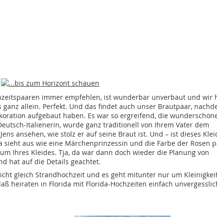
hzeitspaaren immer empfehlen, ist wunderbar unverbaut und wir
s ganz allein. Perfekt. Und das findet auch unser Brautpaar, nach
koration aufgebaut haben. Es war so ergreifend, die wunderschön
Deutsch-Italienerin, wurde ganz traditionell von Ihrem Vater dem
s ansehen, wie stolz er auf seine Braut ist. Und – ist dieses Klei
a sieht aus wie eine Märchenprinzessin und die Farbe der Rosen p
um Ihres Kleides. Tja, da war dann doch wieder die Planung von
nd hat auf die Details geachtet.
 nicht gleich Strandhochzeit und es geht mitunter nur um Kleinigkei
aß heiraten in Florida mit Florida-Hochzeiten einfach unvergesslic