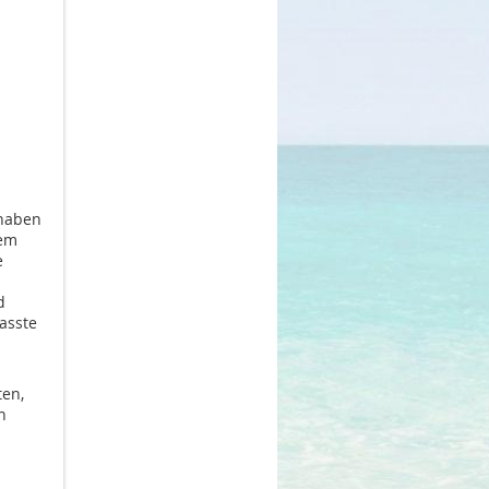
 haben
dem
e
d
asste
ten,
h