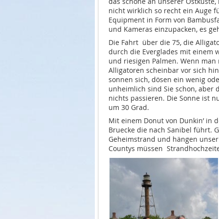
das schöne an unserer Ostküste, 
nicht wirklich so recht ein Auge 
Equipment in Form von Bambusfac
und Kameras einzupacken, es geht
Die Fahrt über die 75, die Alliga
durch die Everglades mit einem 
und riesigen Palmen. Wenn man r
Alligatoren scheinbar vor sich hi
sonnen sich, dösen ein wenig ode
unheimlich sind Sie schon, aber 
nichts passieren. Die Sonne ist
um 30 Grad.
Mit einem Donut von Dunkin’ in d
Bruecke die nach Sanibel führt. 
Geheimstrand und hängen unser S
Countys müssen Strandhochzeiten