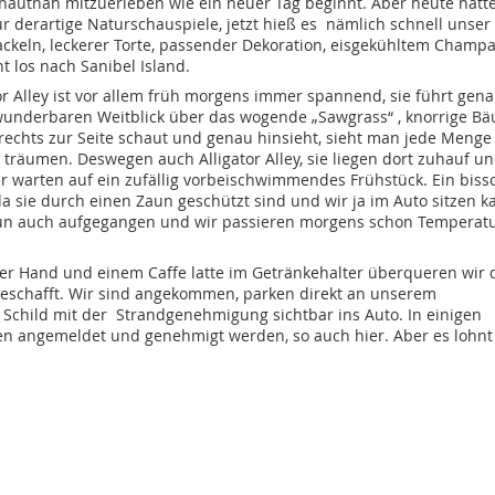
hautnah mitzuerleben wie ein neuer Tag beginnt. Aber heute hatt
für derartige Naturschauspiele, jetzt hieß es nämlich schnell unser
keln, leckerer Torte, passender Dekoration, eisgekühltem Champ
 los nach Sanibel Island.
tor Alley ist vor allem früh morgens immer spannend, sie führt gen
wunderbaren Weitblick über das wogende „Sawgrass“ , knorrige B
echts zur Seite schaut und genau hinsieht, sieht man jede Menge
n träumen. Deswegen auch Alligator Alley, sie liegen dort zuhauf u
r warten auf ein zufällig vorbeischwimmendes Frühstück. Ein biss
da sie durch einen Zaun geschützt sind und wir ja im Auto sitzen k
 nun auch aufgegangen und wir passieren morgens schon Temperat
er Hand und einem Caffe latte im Getränkehalter überqueren wir 
Geschafft. Wir sind angekommen, parken direkt an unserem
child mit der Strandgenehmigung sichtbar ins Auto. In einigen
 angemeldet und genehmigt werden, so auch hier. Aber es lohnt 