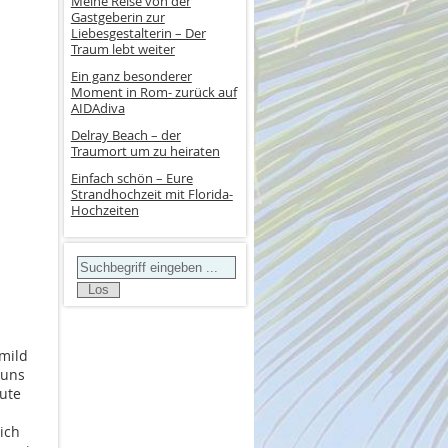
Meine Reise von der
Gastgeberin zur
Liebesgestalterin – Der
Traum lebt weiter
Ein ganz besonderer
Moment in Rom- zurück auf
AIDAdiva
Delray Beach – der
Traumort um zu heiraten
Einfach schön – Eure
Strandhochzeit mit Florida-
Hochzeiten
Search
 mild
 uns
ute
ich