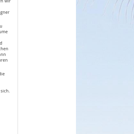
en wir
agner
au
äume
nd
chen
ann
uren
die
sich.