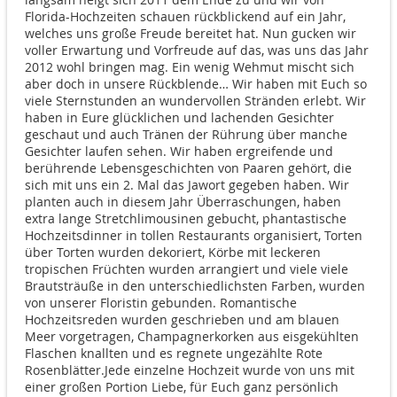
Florida-Hochzeiten schauen rückblickend auf ein Jahr,
welches uns große Freude bereitet hat. Nun gucken wir
voller Erwartung und Vorfreude auf das, was uns das Jahr
2012 wohl bringen mag. Ein wenig Wehmut mischt sich
aber doch in unsere Rückblende… Wir haben mit Euch so
viele Sternstunden an wundervollen Stränden erlebt. Wir
haben in Eure glücklichen und lachenden Gesichter
geschaut und auch Tränen der Rührung über manche
Gesichter laufen sehen. Wir haben ergreifende und
berührende Lebensgeschichten von Paaren gehört, die
sich mit uns ein 2. Mal das Jawort gegeben haben. Wir
planten auch in diesem Jahr Überraschungen, haben
extra lange Stretchlimousinen gebucht, phantastische
Hochzeitsdinner in tollen Restaurants organisiert, Torten
über Torten wurden dekoriert, Körbe mit leckeren
tropischen Früchten wurden arrangiert und viele viele
Brautsträuße in den unterschiedlichsten Farben, wurden
von unserer Floristin gebunden. Romantische
Hochzeitsreden wurden geschrieben und am blauen
Meer vorgetragen, Champagnerkorken aus eisgekühlten
Flaschen knallten und es regnete ungezählte Rote
Rosenblätter.Jede einzelne Hochzeit wurde von uns mit
einer großen Portion Liebe, für Euch ganz persönlich