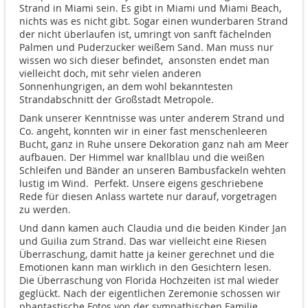
Strand in Miami sein. Es gibt in Miami und Miami Beach,
nichts was es nicht gibt. Sogar einen wunderbaren Strand
der nicht überlaufen ist, umringt von sanft fächelnden
Palmen und Puderzucker weißem Sand. Man muss nur
wissen wo sich dieser befindet, ansonsten endet man
vielleicht doch, mit sehr vielen anderen
Sonnenhungrigen, an dem wohl bekanntesten
Strandabschnitt der Großstadt Metropole.
Dank unserer Kenntnisse was unter anderem Strand und
Co. angeht, konnten wir in einer fast menschenleeren
Bucht, ganz in Ruhe unsere Dekoration ganz nah am Meer
aufbauen. Der Himmel war knallblau und die weißen
Schleifen und Bänder an unseren Bambusfackeln wehten
lustig im Wind. Perfekt. Unsere eigens geschriebene
Rede für diesen Anlass wartete nur darauf, vorgetragen
zu werden.
Und dann kamen auch Claudia und die beiden Kinder Jan
und Guilia zum Strand. Das war vielleicht eine Riesen
Überraschung, damit hatte ja keiner gerechnet und die
Emotionen kann man wirklich in den Gesichtern lesen.
Die Überraschung von Florida Hochzeiten ist mal wieder
geglückt. Nach der eigentlichen Zeremonie schossen wir
phantastische Fotos von der sympathischen Familie.