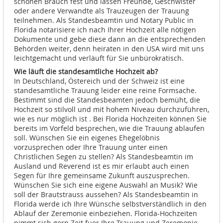
schönen Brauch fest und lassen Freunde, Geschwister
oder andere Verwandte als Trauzeugen der Trauung
teilnehmen. Als Standesbeamtin und Notary Public in
Florida notarisiere ich nach Ihrer Hochzeit alle nötigen
Dokumente und gebe diese dann an die entsprechenden
Behörden weiter, denn heiraten in den USA wird mit uns
leichtgemacht und verläuft für Sie unbürokratisch.
Wie läuft die standesamtliche Hochzeit ab?
In Deutschland, Östereich und der Schweiz ist eine
standesamtliche Trauung leider eine reine Formsache.
Bestimmt sind die Standesbeamten jedoch bemüht, die
Hochzeit so stilvoll und mit hohem Niveau durchzuführen,
wie es nur möglich ist . Bei Florida Hochzeiten können Sie
bereits im Vorfeld besprechen, wie die Trauung ablaufen
soll. Wünschen Sie ein eigenes Ehegelöbnis
vorzusprechen oder Ihre Trauung unter einen
Christlichen Segen zu stellen? Als Standesbeamtin im
Ausland und Reverend ist es mir erlaubt auch einen
Segen für Ihre gemeinsame Zukunft auszusprechen.
Wünschen Sie sich eine eigene Auswahl an Musik? Wie
soll der Brautstrauss aussehen? Als Standesbeamtin in
Florida werde ich Ihre Wünsche selbstverständlich in den
Ablauf der Zeremonie einbeziehen. Florida-Hochzeiten
nimmt sich gern Zeit fuer Ihre Trauung und Zeremonie,