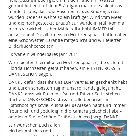
getraut haben und dem Bräutigam machte es nicht das
mindeste aus, dass die Hosenbeine des Smokings nass
wurden. Oder es wehte so ein kräftiger Wind vom Meer
und die hochgesteckte Brautfrisur wurde in Null Komma
nichts verwirbelt – aber Mädels, Ihr habt IMMER toll
ausgesehen! Die allermeisten Hochzeitspaare hatten aber
eine Schönwetter Garantie mitgebucht und wir feierten
Bilderbuchhochzeiten.
Es war ein wunderbares Jahr 2011!
Wir möchten hiermit allen Hochzeitspaaren, die sich mit
Florida-Hochzeiten getraut haben, ein RIESENGROSSES
DANKESCHÖN sagen.
DANKE dafür, dass Ihr uns Euer Vertrauen geschenkt habt
und Euren schönsten Tag in unsere Hände gelegt habt.
DANKE, dass wir Euch mit Rat und Tat zur Seite stehen
durften. DANKESCHÖN, dass Ihr alle bei unseren
Fotoshootings soviel Ausdauer bewiesen habt und immer
freundlich und geduldig in die Kamera gelächelt habt –
an dieser Stelle Schöne Grüße auch von Joerg! DANKE…
Wir wünschen Euch allen
ein besinnliches und